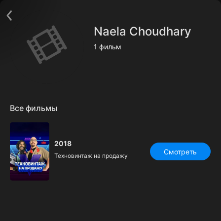
Поддержка:
support@24h.tv
О сервисе
Пользовательское соглашение
Naela Choudhary
Политика конфиденциальности
Для партнёров
1 фильм
Открыть приложение
Ввести промокод
Установить на ТВ
Бесплатные каналы
Контакты
Все фильмы
2018
Смотреть
Техновинтаж на продажу