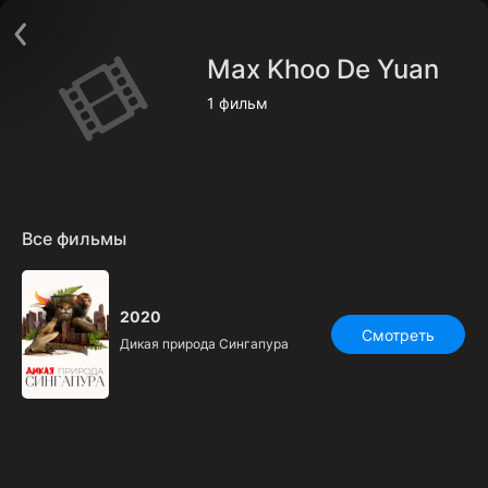
Поддержка:
support@24h.tv
О сервисе
Пользовательское соглашение
Max Khoo De Yuan
Политика конфиденциальности
Для партнёров
1 фильм
Открыть приложение
Ввести промокод
Установить на ТВ
Бесплатные каналы
Контакты
Все фильмы
2020
Смотреть
Дикая природа Сингапура