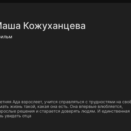
Политика конфиденциальности
Для партнёров
Отк
аша Кожуханцева
тные каналы
Контакты
фильм
тняя Ада взрослеет, учится справляться с трудностями на сво
мать жизнь такой, какая она есть. Она впервые влюбляется,
зрослые решения и старается доверять людям. И единственная
вь увидеть отца