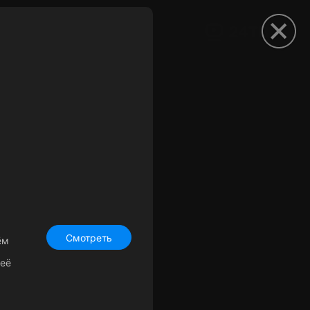
рыть приложение
Смотреть
ём
 её