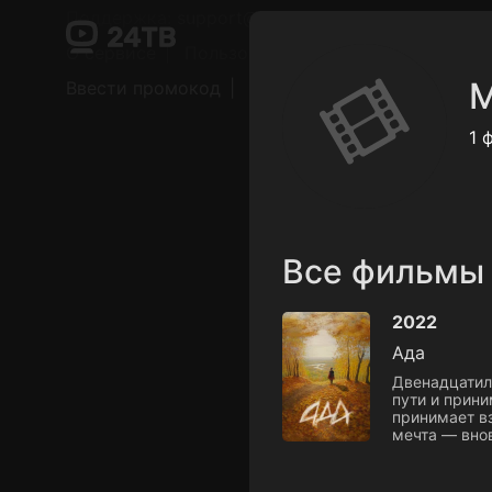
Поддержка:
support@24h.tv
О сервисе
Пользовательское соглашение
М
Ввести промокод
Установить на ТВ
Беспла
1 
Все фильмы
2022
Ада
Двенадцатиле
пути и прини
принимает в
мечта — вно