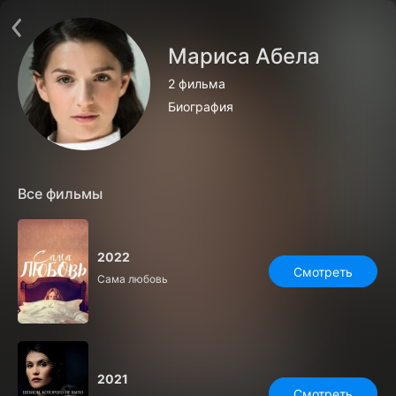
Поддержка:
support@24h.tv
О сервисе
Пользовательское соглашение
Мариса Абела
Политика конфиденциальности
Для партнёров
2 фильма
Открыть приложение
Ввести промокод
Биография
Установить на ТВ
Бесплатные каналы
Контакты
Все фильмы
2022
Смотреть
Сама любовь
2021
Смотреть