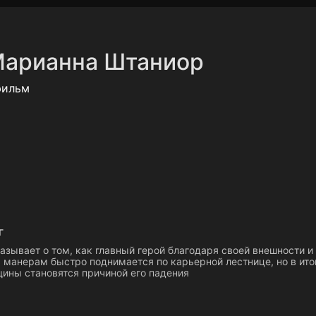
Политика конфиденциальности
Для партнёров
Отк
арианна Штаниор
тные каналы
Контакты
фильм
г
зывает о том, как главный герой благодаря своей внешности и
 манерам быстро поднимается по карьерной лестнице, но в ито
ины становятся причиной его падения