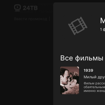
Поддержка:
support@24h.tv
О сервисе
Пользовательское соглашение
М
Ввести промокод
Установить на ТВ
Беспла
1 
Все фильмы
1939
Милый дру
Фильм расска
обаятельным
именно женщ