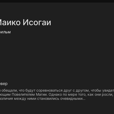
Политика конфиденциальности
Для партнёров
Отк
аико Исогаи
тные каналы
Контакты
фильм
евер
и обещали, что будут соревноваться друг с другом, чтобы увидет
ющим Повелителем Магии. Однако по мере того, как они росли,
азличия между ними становились очевидными…