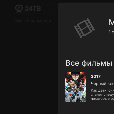
Поддержка:
support@24h.tv
О сервисе
Пользовательское соглашение
М
Ввести промокод
Установить на ТВ
Беспла
1 
Все фильмы
2017
Черный кл
Как дети, он
станет следу
некоторые р