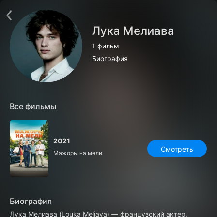
Поддержка:
support@24h.tv
О сервисе
Пользовательское соглашение
Лука Мелиава
Политика конфиденциальности
Для партнёров
1 фильм
Открыть приложение
Ввести промокод
Биография
Установить на ТВ
Бесплатные каналы
Контакты
Все фильмы
2021
Смотреть
Мажоры на мели
Биография
Лука Мелиава (Louka Meliava) — французский актер,