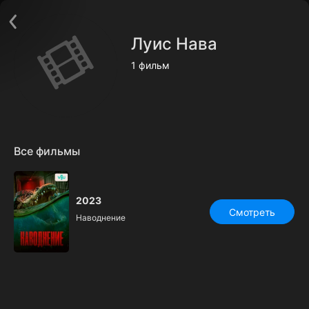
Поддержка:
support@24h.tv
О сервисе
Пользовательское соглашение
Луис Нава
Политика конфиденциальности
Для партнёров
1 фильм
Открыть приложение
Ввести промокод
Установить на ТВ
Бесплатные каналы
Контакты
Все фильмы
2023
Смотреть
Наводнение