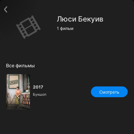
Поддержка:
support@24h.tv
О сервисе
Пользовательское соглашение
Люси Бекуив
Политика конфиденциальности
Для партнёров
1 фильм
Открыть приложение
Ввести промокод
Установить на ТВ
Бесплатные каналы
Контакты
Все фильмы
2017
Смотреть
Букшоп