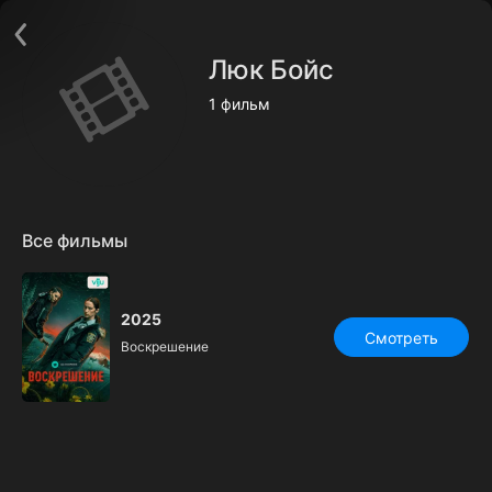
Поддержка:
support@24h.tv
О сервисе
Пользовательское соглашение
Люк Бойс
Политика конфиденциальности
Для партнёров
1 фильм
Открыть приложение
Ввести промокод
Установить на ТВ
Бесплатные каналы
Контакты
Все фильмы
2025
Смотреть
Воскрешение