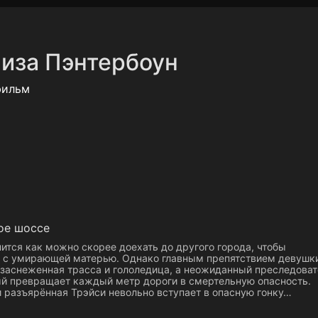
Политика конфиденциальности
Для партнёров
Отк
иза Пэнтербоун
тные каналы
Контакты
фильм
ое шоссе
ится как можно скорее доехать до другого города, чтобы
 с умирающей матерью. Однако главным препятствием девушк
 заснеженная трасса и гололедица, а неожиданный преследоват
ый превращает каждый метр дороги в смертельную опасность.
и разъярённая Трэйси невольно вступает в опасную гонку…