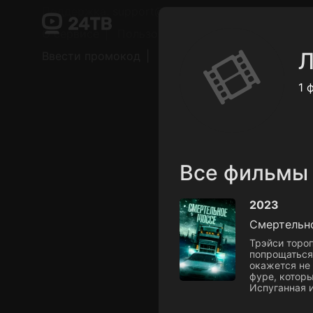
Поддержка:
support@24h.tv
О сервисе
Пользовательское соглашение
Л
Ввести промокод
Установить на ТВ
Беспла
1 
Все фильмы
2023
Смертельн
Трэйси тороп
попрощаться
окажется не
фуре, котор
Испуганная 