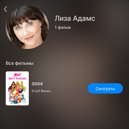
Поддержка:
support@24h.tv
О сервисе
Пользовательское соглашение
Лиза Адамс
Политика конфиденциальности
Для партнёров
1 фильм
Открыть приложение
Ввести промокод
Установить на ТВ
Бесплатные каналы
Контакты
Все фильмы
2004
Смотреть
Клуб Винкс