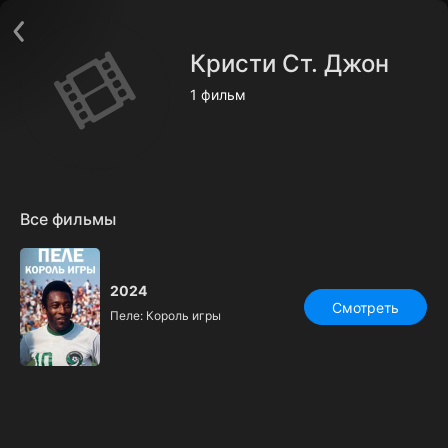
Поддержка:
support@24h.tv
О сервисе
Пользовательское соглашение
Кристи Ст. Джон
Политика конфиденциальности
Для партнёров
1 фильм
Открыть приложение
Ввести промокод
Установить на ТВ
Бесплатные каналы
Контакты
Все фильмы
2024
Смотреть
Пеле: Король игры