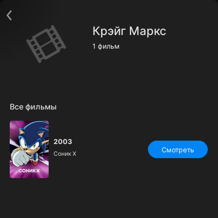
Поддержка:
support@24h.tv
О сервисе
Пользовательское соглашение
Крэйг Маркс
Политика конфиденциальности
Для партнёров
1 фильм
Открыть приложение
Ввести промокод
Установить на ТВ
Бесплатные каналы
Контакты
Все фильмы
2003
Смотреть
Соник Х