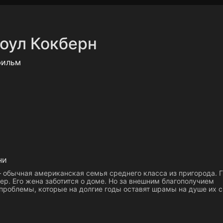
Политика конфиденциальности
Для партнёров
Отк
оул Кокберн
тные каналы
Контакты
фильм
ни
 обычная американская семья среднего класса из пригорода. 
р. Его жена заботится о доме. Но за внешним благополучием
проблемы, которые на долгие годы оставят шрамы на душе их 