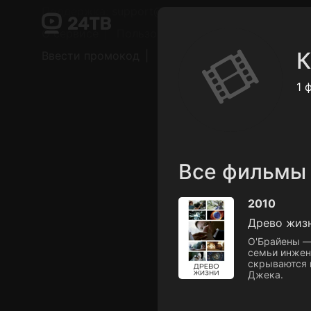
Поддержка:
support@24h.tv
О сервисе
Пользовательское соглашение
К
Ввести промокод
Установить на ТВ
Беспла
1 
Все фильмы
2010
Древо жиз
О'Брайены —
семьи инжене
скрываются 
Джека.