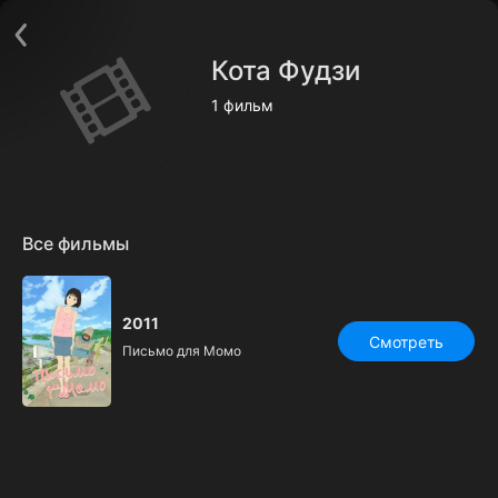
Поддержка:
support@24h.tv
О сервисе
Пользовательское соглашение
Кота Фудзи
Политика конфиденциальности
Для партнёров
1 фильм
Открыть приложение
Ввести промокод
Установить на ТВ
Бесплатные каналы
Контакты
Все фильмы
2011
Смотреть
Письмо для Момо