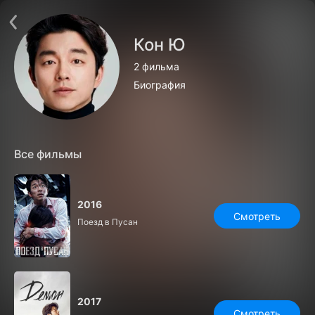
Поддержка:
support@24h.tv
О сервисе
Пользовательское соглашение
Кон Ю
Политика конфиденциальности
Для партнёров
2 фильма
Открыть приложение
Ввести промокод
Биография
Установить на ТВ
Бесплатные каналы
Контакты
Все фильмы
2016
Смотреть
Поезд в Пусан
2017
Смотреть