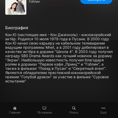
Гоблин
Биография
Кон Ю (настоящее имя - Кон Джичхоль) - южнокорейский
актёр. Родился 10 июля 1979 года в Пусане. В 2000 году
Кон Ю начал свою карьеру на кабельном телевидении
ведущим программы Mnet, а в 2001 году дебютировал в
качестве актёра в дораме "Школа 4". В 2003 году получил
награду SBS Drama Awards как лучший новичок за дораму
"Экран". Наибольшую известность получил благодаря
ролям в дорамах "Первое кафе „Принц“" и "Гоблин", а
также в фильмах "Поезд в Пусан" и "Секретный агент".
Является обладателем престижной южнокорейской
премии "Голубой дракон" за участие в фильме "Суровое
испытание"
Главная
ТВ-каналы
Поиск
Ещё