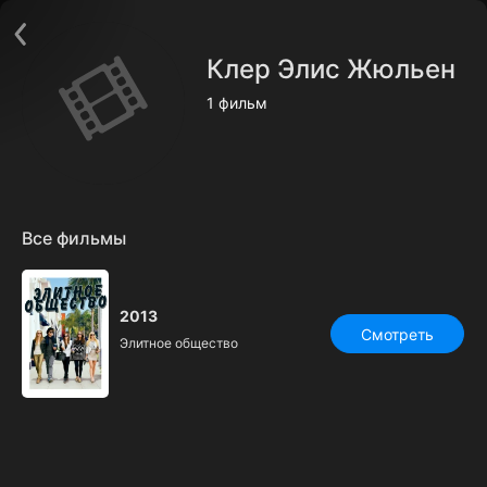
Поддержка:
support@24h.tv
О сервисе
Пользовательское соглашение
Клер Элис Жюльен
Политика конфиденциальности
Для партнёров
1 фильм
Открыть приложение
Ввести промокод
Установить на ТВ
Бесплатные каналы
Контакты
Все фильмы
2013
Смотреть
Элитное общество