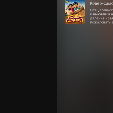
Ковёр-сам
Отец главно
и выучился н
далекие края
пожаловать 