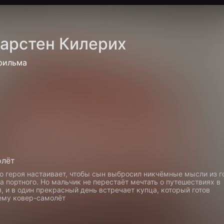
Политика конфиденциальности
Для партнёров
Отк
арстен Килерих
тные каналы
Контакты
фильма
олёт
го героя настаивает, чтобы сын выбросил никчёмные мысли из 
а портного. Но мальчик не перестаёт мечтать о путешествиях в
, и в один прекрасный день встречает купца, который готов
ему ковер-самолёт