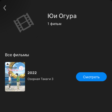
Поддержка:
support@24h.tv
О сервисе
Пользовательское соглашение
Юи Огура
Политика конфиденциальности
Для партнёров
1 фильм
Открыть приложение
Ввести промокод
Установить на ТВ
Бесплатные каналы
Контакты
Все фильмы
2022
Смотреть
Озорная Такаги 3