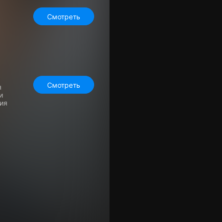
Смотреть
Смотреть
я
и
вия