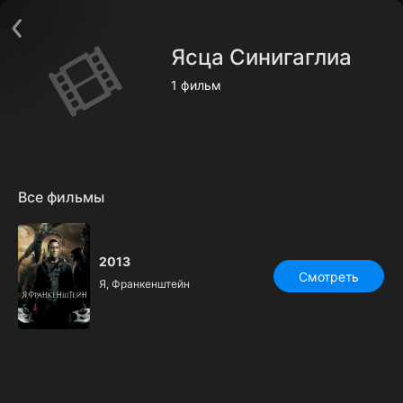
Поддержка:
support@24h.tv
О сервисе
Пользовательское соглашение
Ясца Синигаглиа
Политика конфиденциальности
Для партнёров
1 фильм
Открыть приложение
Ввести промокод
Установить на ТВ
Бесплатные каналы
Контакты
Все фильмы
2013
Смотреть
Я, Франкенштейн