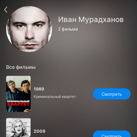
Поддержка:
support@24h.tv
О сервисе
Пользовательское соглашение
Иван Мурадханов
Политика конфиденциальности
Для партнёров
2 фильма
Открыть приложение
Ввести промокод
Установить на ТВ
Бесплатные каналы
Контакты
Все фильмы
1989
Смотреть
Криминальный квартет
2009
Смотреть