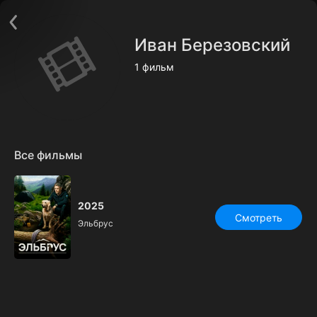
Поддержка:
support@24h.tv
О сервисе
Пользовательское соглашение
Иван Березовский
Политика конфиденциальности
Для партнёров
1 фильм
Открыть приложение
Ввести промокод
Установить на ТВ
Бесплатные каналы
Контакты
Все фильмы
2025
Смотреть
Эльбрус