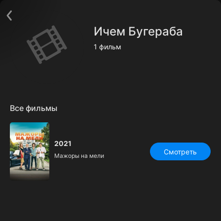
Поддержка:
support@24h.tv
О сервисе
Пользовательское соглашение
Ичем Бугераба
Политика конфиденциальности
Для партнёров
1 фильм
Открыть приложение
Ввести промокод
Установить на ТВ
Бесплатные каналы
Контакты
Все фильмы
2021
Смотреть
Мажоры на мели