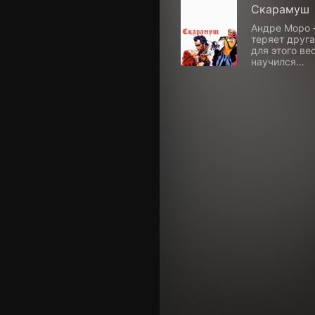
Скарамуш
Андре Моро —
теряет друга
для этого ве
научился…