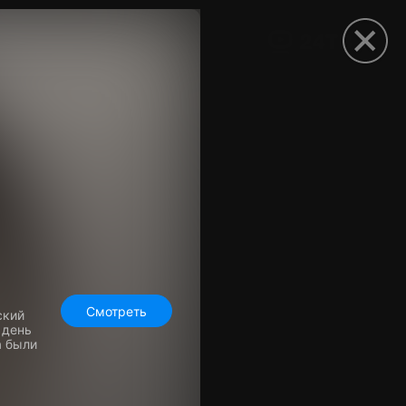
рыть приложение
Смотреть
ский
 день
а были