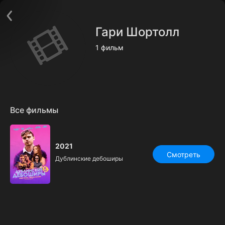
Поддержка:
support@24h.tv
О сервисе
Пользовательское соглашение
Гари Шортолл
Политика конфиденциальности
Для партнёров
1 фильм
Открыть приложение
Ввести промокод
Установить на ТВ
Бесплатные каналы
Контакты
Все фильмы
2021
Смотреть
Дублинские дебоширы