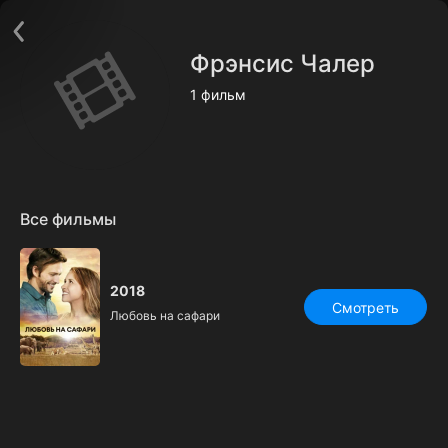
Поддержка:
support@24h.tv
О сервисе
Пользовательское соглашение
Фрэнсис Чалер
Политика конфиденциальности
Для партнёров
1 фильм
Открыть приложение
Ввести промокод
Установить на ТВ
Бесплатные каналы
Контакты
Все фильмы
2018
Смотреть
Любовь на сафари