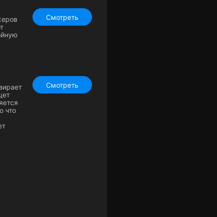
Смотреть
жеров
т
ойную
Смотреть
езирает
щет
яется
о что
ет