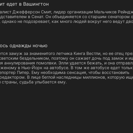
ит едет в Вашингтон
алист Джефферсон Смит, лидер организации Мальчиков Рейнд
дставителем в Сенат. Он объединяется со старшим сенатором о
, однако не подозревает, как много людей вокруг него ведут дв
лось однажды ночью
тся замуж за знаменитого летчика Кинга Вестли, но ее отец пр
 светским бездельником, поэтому он сажает дочь под замок и и
я аннулирования помолвки. Элли удается бежать, и она отправл
женому в Нью-Йорк на автобусе. В том же автобусе едет тольк
епортер Питер. Ему необходима сенсация, чтобы восстановить
редактором. В лице беглой наследницы миллионов, которую ищ
̆ страны, судьба улыбается ему.