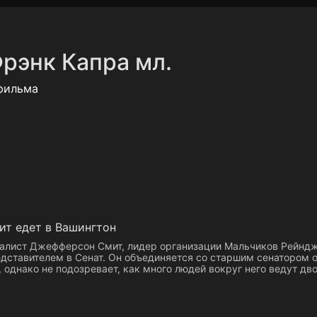
Политика конфиденциальности
Для партнёров
Отк
рэнк Капра мл.
тные каналы
Контакты
фильма
ит едет в Вашингтон
алист Джефферсон Смит, лидер организации Мальчиков Рейнд
дставителем в Сенат. Он объединяется со старшим сенатором о
, однако не подозревает, как много людей вокруг него ведут дв