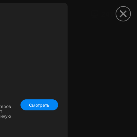
рыть приложение
Смотреть
жеров
т
ойную