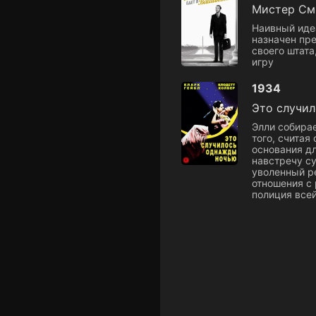
Мистер См
Наивный иде
назначен пре
своего штата
игру
1934
Это случи
Элли собирае
того, считая
основания дл
навстречу су
уволенный р
отношения с 
полиция всеи