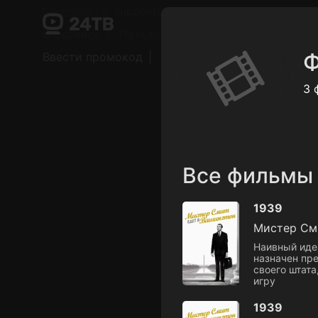
Поддержка:
support@24h.tv
О сервисе
Пользовательское соглашение
Ф
Ввести промокод
Установить на ТВ
Беспла
3 
Все фильмы
1939
Мистер См
Наивный иде
назначен пре
своего штата
игру
1939