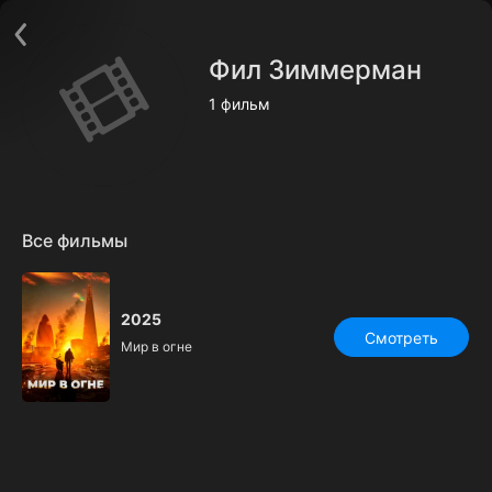
Поддержка:
support@24h.tv
О сервисе
Пользовательское соглашение
Фил Зиммерман
Политика конфиденциальности
Для партнёров
1 фильм
Открыть приложение
Ввести промокод
Установить на ТВ
Бесплатные каналы
Контакты
Все фильмы
2025
Смотреть
Мир в огне