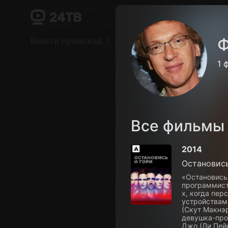
Поддержка:
support@24h.tv
О сервисе
Пользовательское соглашение
Ф
Ввести промокод
Установить на ТВ
Беспла
1 
Все фильмы
2014
Остановись
«Остановись
программист
х, когда пе
устройствам
(Скут Макнэр
девушка-про
Джо (Ли Пейс