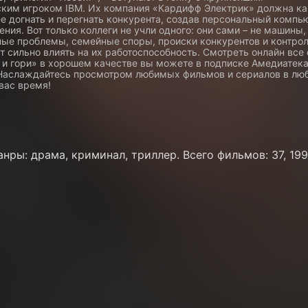
ским игроком IBM. Их компания «Кардифф Электрик» должна ка
е догнать и перегнать конкурента, создав персональный компь
ения. Вот только коллеги не учли одного: они сами – не машины,
ные проблемы, семейные споры, происки конкурентов и контро
т сильно влиять на их работоспособность. Смотреть онлайн все
 и гори» в хорошем качестве вы можете в подписке Амедиатека
 Наслаждайтесь просмотром любимых фильмов и сериалов в лю
вас время!
нры: драма, криминал, триллер. Всего фильмов: 37, 1996