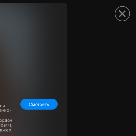
рыть приложение
Смотреть
зни
1990-
Гордон
ber»),
еджер