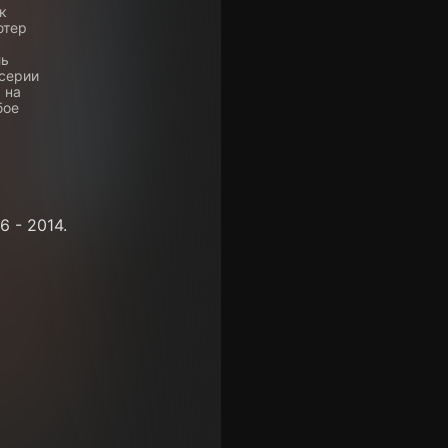
к
ютер
ль
 серии
 на
бое
 - 2014.