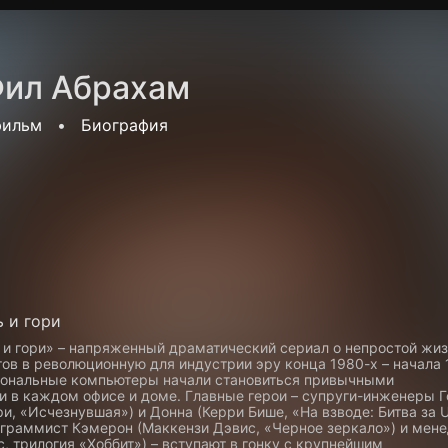
Политика конфиденциальности
Для партнёров
Отк
ил Абрахам
тные каналы
Контакты
фильм
•
Биография
 и гори
 и гори» – напряженный драматический сериал о непростой жи
ов в революционную для индустрии эру конца 1980-х – начала 
рсональные компьютеры начали становиться привычными
и в каждом офисе и доме. Главные герои – супруги-инженеры 
и, «Исчезнувшая») и Донна (Керри Бише, «На взводе: Битва за U
граммист Кэмерон (Маккензи Дэвис, «Черное зеркало») и мен
, трилогия «Хоббит») – вступают в гонку с крупнейшим