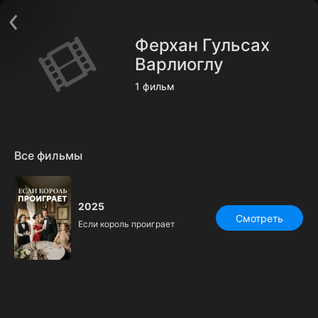
Поддержка:
support@24h.tv
О сервисе
Пользовательское соглашение
Ферхан Гульсах
Политика конфиденциальности
Для партнёров
Варлиоглу
Открыть приложение
Ввести промокод
1 фильм
Установить на ТВ
Бесплатные каналы
Контакты
Все фильмы
2025
Смотреть
Если король проиграет