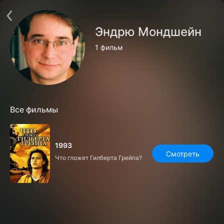
Поддержка:
support@24h.tv
О сервисе
Пользовательское соглашение
Эндрю Мондшейн
Политика конфиденциальности
Для партнёров
1 фильм
Открыть приложение
Ввести промокод
Установить на ТВ
Бесплатные каналы
Контакты
Все фильмы
1993
Смотреть
Что гложет Гилберта Грейпа?