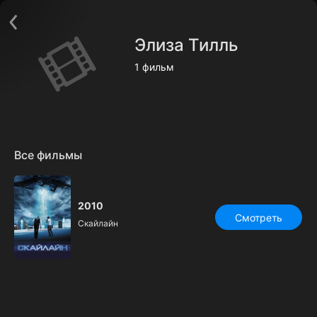
Поддержка:
support@24h.tv
О сервисе
Пользовательское соглашение
Элиза Тилль
Политика конфиденциальности
Для партнёров
1 фильм
Открыть приложение
Ввести промокод
Установить на ТВ
Бесплатные каналы
Контакты
Все фильмы
2010
Смотреть
Скайлайн