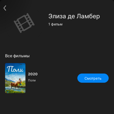
Поддержка:
support@24h.tv
О сервисе
Пользовательское соглашение
Элиза де Ламбер
Политика конфиденциальности
Для партнёров
1 фильм
Открыть приложение
Ввести промокод
Установить на ТВ
Бесплатные каналы
Контакты
Все фильмы
2020
Смотреть
Поли