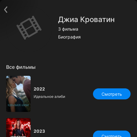
Поддержка:
support@24h.tv
О сервисе
Пользовательское соглашение
Джиа Кроватин
Политика конфиденциальности
Для партнёров
3 фильма
Открыть приложение
Ввести промокод
Биография
Установить на ТВ
Бесплатные каналы
Контакты
Все фильмы
2022
Смотреть
Идеальное алиби
2023
Смотреть