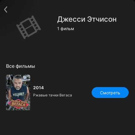
Поддержка:
support@24h.tv
О сервисе
Пользовательское соглашение
Джесси Этчисон
Политика конфиденциальности
Для партнёров
1 фильм
Открыть приложение
Ввести промокод
Установить на ТВ
Бесплатные каналы
Контакты
Все фильмы
2014
Смотреть
Ржавые тачки Вегаса