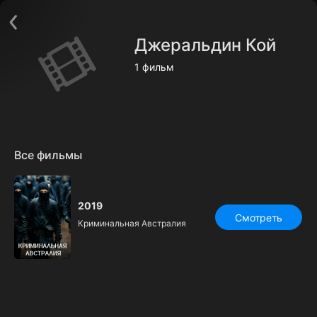
Поддержка:
support@24h.tv
О сервисе
Пользовательское соглашение
Джеральдин Кой
Политика конфиденциальности
Для партнёров
1 фильм
Открыть приложение
Ввести промокод
Установить на ТВ
Бесплатные каналы
Контакты
Все фильмы
2019
Смотреть
Криминальная Австралия