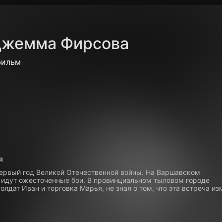
Политика конфиденциальности
Для партнёров
Отк
жемма Фирсова
тные каналы
Контакты
фильм
я
первый год Великой Отечественной войны. На Варшавском
 идут ожесточенные бои. В провинциальном тыловом городе
олдат Иван и торговка Марья, не зная о том, что эта встреча из