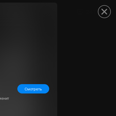
рыть приложение
Смотреть
менит