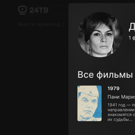
Поддержка:
support@24h.tv
О сервисе
Пользовательское соглашение
Д
Ввести промокод
Установить на ТВ
Беспла
1 
Все фильмы
1979
Пани Мари
1941 год — 
направлении
знакомятся с
их судьбы…