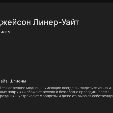
Политика конфиденциальности
Для партнёров
Отк
жейсон Линер-Уайт
тные каналы
Контакты
фильм
айз. Шпионы
 — настоящие модницы, умеющие всегда выглядеть стильно и
чшие подружки обожают весело и беззаботно проводить время:
праздники, устраивают сюрпризы и даже открывают собственну