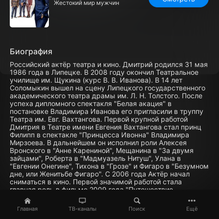
Жестокий мир мужчин
Биография
Российский актёр театра и кино. Дмитрий родился 31 мая
1986 года в Липецке. В 2008 году окончил Театральное
училище им. Щукина (курс В. В. Иванова). В 14 лет
Соломыкин вышел на сцену Липецкого государственного
академического театра драмы им. Л. Н. Толстого. После
успеха дипломного спектакля "Белая акация" в
постановке Владимира Иванова его пригласили в труппу
Театра им. Евг. Вахтангова. Первой крупной работой
Дмитрия в Театре имени Евгения Вахтангова стал принц
Филипп в спектакле "Принцесса Ивонна" Владимира
Мирзоева. В дальнейшем он исполнил роли Алексея
Вронского в "Анне Карениной", Мещанина в "За двумя
зайцами", Роберта в "Мадмуазель Нитуш", Улана в
"Евгении Онегине", Тихона в "Грозе" и Фигаро в "Безумном
дне, или Женитьбе Фигаро". С 2006 года Актёр начал
сниматься в кино. Первой значимой работой стала
главная роль в фильме 2009 года "Путешествие
автостопом" по повести Александра Панкратова
"Путешествие хиппи в Китайскую народную республику".
Главная
ТВ-каналы
Поиск
Ещё
Он сыграл Синеглазого. Фильмография Дмитрия