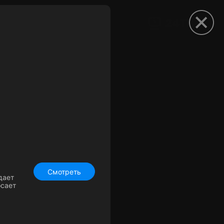
рыть приложение
Смотреть
дает
осает