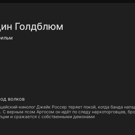
Политика конфиденциальности
Для партнёров
Отк
ин Голдблюм
тные каналы
Контакты
фильм
род волков
цейский-кинолог Джейк Россер теряет покой, когда банда напа
. С верным псом Аргосом он идёт по следу наркоторговцев, бр
пции и сражается с собственными демонами