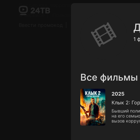
Поддержка:
support@24h.tv
О сервисе
Пользовательское соглашение
Д
Ввести промокод
Установить на ТВ
Беспла
1 
Все фильмы
2025
Клык 2: Го
Бывший поли
на его семью
вызов корру