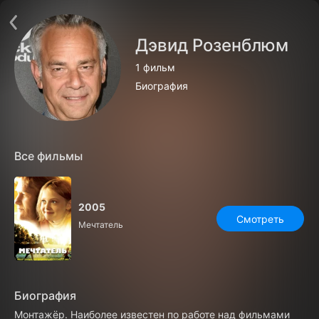
Поддержка:
support@24h.tv
О сервисе
Пользовательское соглашение
Дэвид Розенблюм
Политика конфиденциальности
Для партнёров
1 фильм
Открыть приложение
Ввести промокод
Биография
Установить на ТВ
Бесплатные каналы
Контакты
Все фильмы
2005
Смотреть
Мечтатель
Биография
Монтажёр. Наиболее известен по работе над фильмами