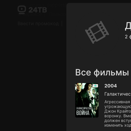
Поддержка:
support@24h.tv
О сервисе
Пользовательское соглашение
Д
Ввести промокод
Установить на ТВ
Беспла
2 
Все фильмы
2004
Галактичес
Агрессивная
угрожающую 
Джон Крайто
воронку. Вм
должен всту
изменить ход