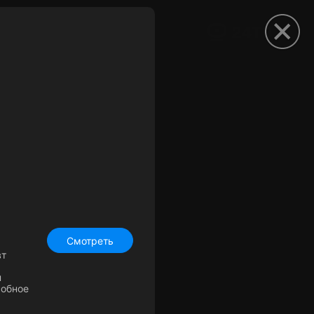
рыть приложение
Смотреть
вт
н
собное