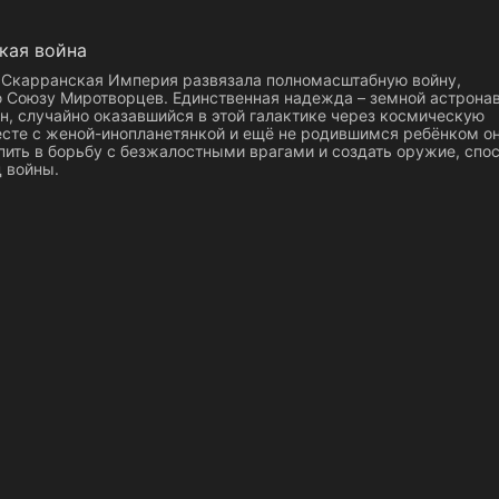
кая война
 Скарранская Империя развязала полномасштабную войну,
Союзу Миротворцев. Единственная надежда – земной астрона
н, случайно оказавшийся в этой галактике через космическую
есте с женой-инопланетянкой и ещё не родившимся ребёнком о
пить в борьбу с безжалостными врагами и создать оружие, спо
 войны.