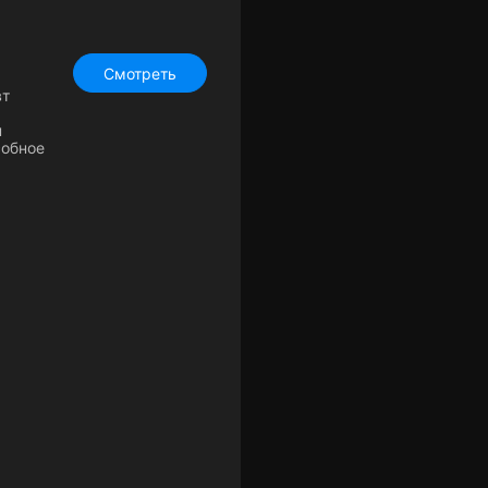
Смотреть
вт
н
собное