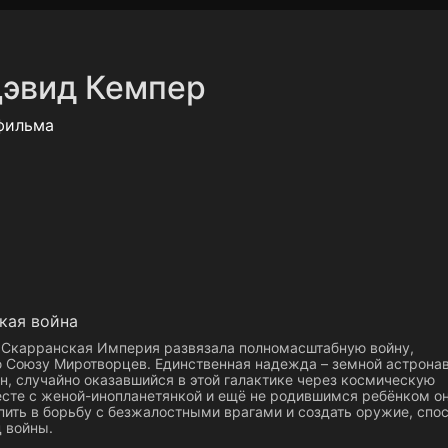
Политика конфиденциальности
Для партнёров
Отк
эвид Кемпер
тные каналы
Контакты
фильма
кая война
 Скарранская Империя развязала полномасштабную войну,
Союзу Миротворцев. Единственная надежда – земной астрона
н, случайно оказавшийся в этой галактике через космическую
есте с женой-инопланетянкой и ещё не родившимся ребёнком о
пить в борьбу с безжалостными врагами и создать оружие, спо
 войны.