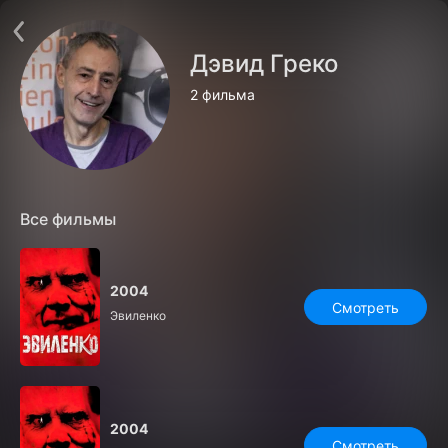
Поддержка:
support@24h.tv
О сервисе
Пользовательское соглашение
Дэвид Греко
Политика конфиденциальности
Для партнёров
2 фильма
Открыть приложение
Ввести промокод
Установить на ТВ
Бесплатные каналы
Контакты
Все фильмы
2004
Смотреть
Эвиленко
2004
Смотреть