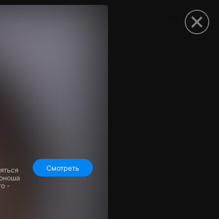
рыть приложение
Смотреть
няться
 юноша
о -