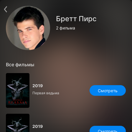
Поддержка:
support@24h.tv
О сервисе
Пользовательское соглашение
Бретт Пирс
Политика конфиденциальности
Для партнёров
2 фильма
Открыть приложение
Ввести промокод
Установить на ТВ
Бесплатные каналы
Контакты
Все фильмы
2019
Смотреть
Первая ведьма
2019
Смотреть