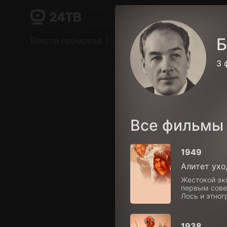
Поддержка:
support@24h.tv
О сервисе
Пользовательское соглашение
Б
Ввести промокод
Установить на ТВ
Беспла
3 
Все фильмы
1949
Алитет ухо
Жестокой эк
первым сове
Лось и этно
1938