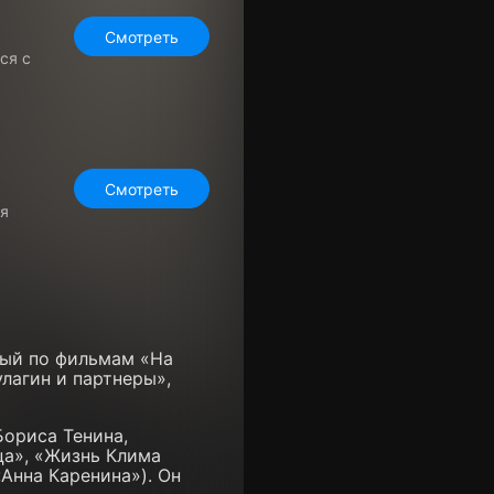
Смотреть
ся с
Смотреть
ся
ный по фильмам «На
лагин и партнеры»,
Бориса Тенина,
ца», «Жизнь Клима
Анна Каренина»). Он