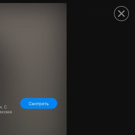
рыть приложение
Смотреть
. С
вкома