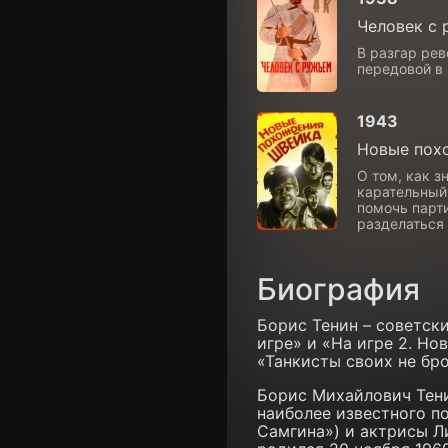
Человек с
В разгар ре
передовой в
1943
Новые пох
О том, как 
карательный
помочь парти
разделаться
Биография
Борис Тенин – советск
игре» и «На игре 2. Но
«Танкисты своих не бро
Борис Михайлович Тени
наиболее известного п
Самгина») и актрисы Л