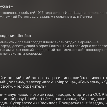
 ружьём
волюционных событий 1917 года солдат Иван Шадрин отправляет
 мятежный Петроград с важным посланием для Ленина
ождения Швейка
знаменитый бравый солдат Швейк вновь угодил в армию — в
 отряд, действующий в горах Балкан. Там он всемерно старает
занам и, как всякий порядочный чех, мечтает собственноручно
 с ненавистным фюрером
ий и российский актер театра и кино, наиболее извест
вый уровень», телесериалам «Маргоша», «Геймеры», «Ку
сают», «Телохранитель».
н – внук известного актера, народного артиста СССР 
о кинообразу Швейка («Изящная жизнь», «Бесприданни
идии Сухаревской («Василиса Прекрасная», «Звезда», «