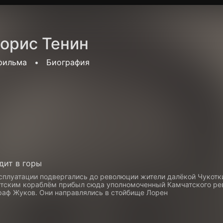
Политика конфиденциальности
Для партнёров
Отк
орис Тенин
тные каналы
Контакты
фильма
•
Биография
дит в горы
сплуатации подвергались до революции жители далёкой Чукотки
тским кораблём прибыл сюда уполномоченный Камчатского ре
граф Жуков. Они направлялись в стойбище Лорен