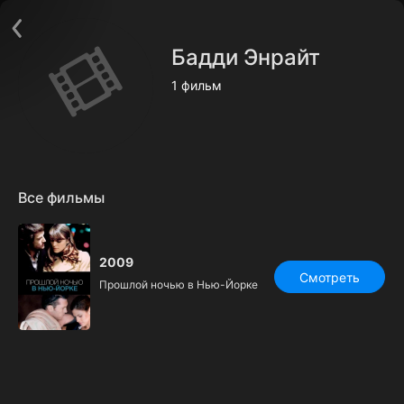
Поддержка:
support@24h.tv
О сервисе
Пользовательское соглашение
Бадди Энрайт
Политика конфиденциальности
Для партнёров
1 фильм
Открыть приложение
Ввести промокод
Установить на ТВ
Бесплатные каналы
Контакты
Все фильмы
2009
Смотреть
Прошлой ночью в Нью-Йорке