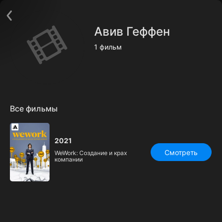
Поддержка:
support@24h.tv
О сервисе
Пользовательское соглашение
Авив Геффен
Политика конфиденциальности
Для партнёров
1 фильм
Открыть приложение
Ввести промокод
Установить на ТВ
Бесплатные каналы
Контакты
Все фильмы
2021
Смотреть
WeWork: Cоздание и крах
компании